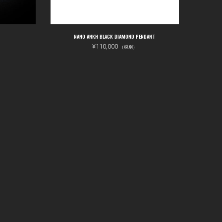
追加
お買い物カゴに追加
NANO ANKH BLACK DIAMOND PENDANT
¥
110,000
（税別）